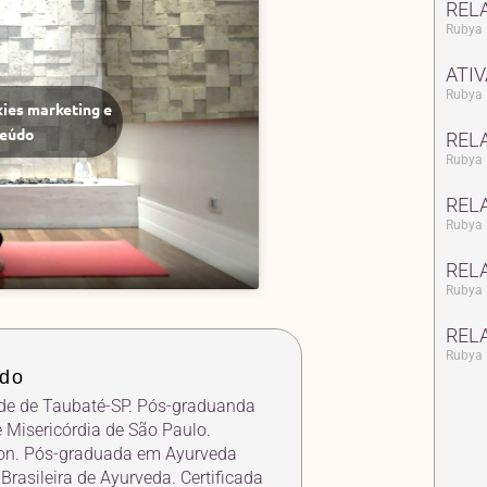
REL
Rubya 
ATIV
Rubya 
kies marketing e
teúdo
RELA
Rubya 
RELA
Rubya 
RELA
Rubya 
RELA
Rubya 
ado
de de Taubaté-SP. Pós-graduanda
 Misericórdia de São Paulo.
ion. Pós-graduada em Ayurveda
Brasileira de Ayurveda. Certificada