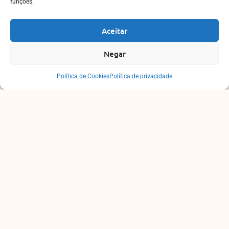
funções.
Aceitar
Negar
Política de Cookies
Política de privacidade
AGENDAMENTOS
Envie mensagem para uma das profissionais abaixo e
será acolhido(a) e orientado(a).