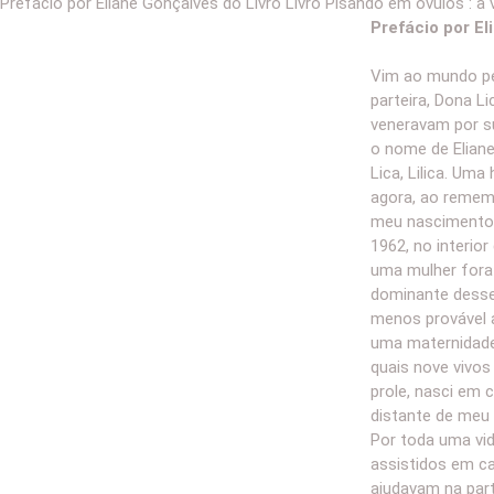
Prefácio por Eliane Gonçalves do Livro Livro Pisando em óvulos : a
Prefácio por E
Vim ao mundo p
parteira, Dona L
veneravam por s
o nome de Eliane 
Lica, Lilica. Um
agora, ao rememo
meu nascimento,
1962, no interio
uma mulher fora 
dominante desse
menos provável 
uma maternidade
quais nove vivos
prole, nasci em
distante de meu 
Por toda uma vid
assistidos em c
ajudavam na par