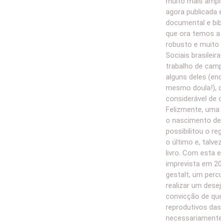
muito mais ampl
agora publicada 
documental e bibl
que ora temos a 
robusto e muito 
Sociais brasileir
trabalho de cam
alguns deles (en
mesmo doula!), 
considerável de 
Felizmente, uma r
o nascimento de 
possibilitou o re
o último e, talve
livro. Com esta e
imprevista em 2
gestalt, um perc
realizar um dese
convicção de que
reprodutivos da
necessariamente,