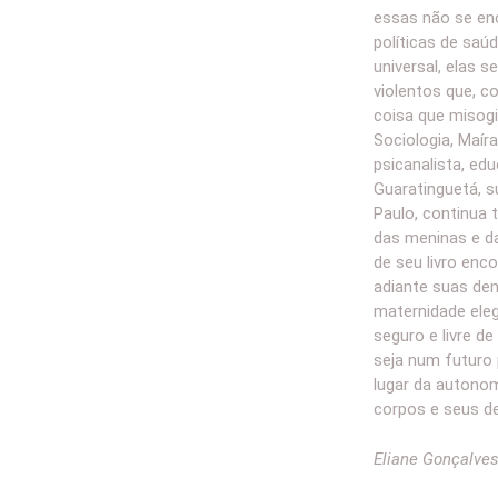
essas não se en
políticas de saú
universal, elas 
violentos que, 
coisa que misog
Sociologia, Maír
psicanalista, ed
Guaratinguetá, s
Paulo, continua 
das meninas e da
de seu livro enc
adiante suas de
maternidade ele
seguro e livre de
seja num futuro 
lugar da autono
corpos e seus de
Eliane Gonçalve