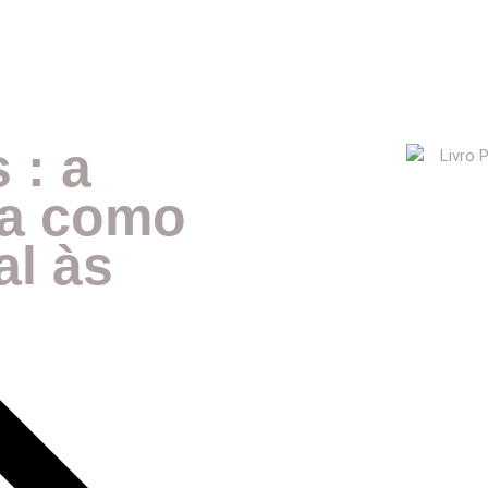
 : a
ca como
l às