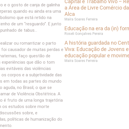
Capital e Trabalho Vivo – R
ro e o gosto de canja de galinha
a Área de Livre Comércio d
érperas quando eu ainda era uma
Alca
bolismo que está retido na
Maíra Soares Ferreira
enho de um “resguardo”. E junto
Educação na era da (in) fo
 punhado de tabus…
Roseli Gonçalves Pereira
A história guardada no Cen
ealizar ou romantizar o parto
Viva: Educação de Jovens e
 foi causador de muitas perdas e
educação popular e movime
 maternas, faço questão de
Maíra Soares Ferreira
s experiências que dão o tom
as evitáveis das violências
os corpos e a subjetividade das
as em todas as partes do mundo
o aguda, no Brasil, o que se
mar de Violência Obstétrica. A
 é fruto de uma longa trajetória
om os estudos sobre morte
discussões sobre, e
as, políticas de humanização do
imento.