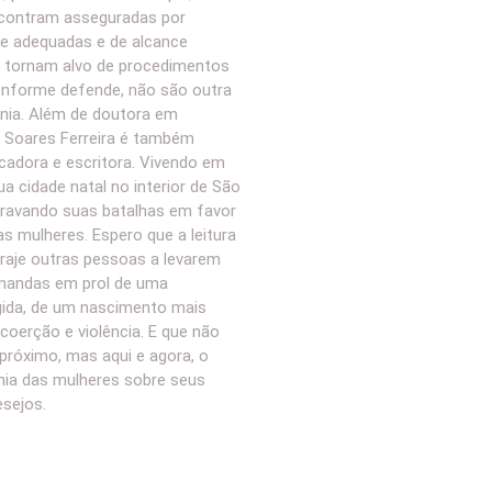
contram asseguradas por
de adequadas e de alcance
se tornam alvo de procedimentos
conforme defende, não são outra
inia. Além de doutora em
a Soares Ferreira é também
ucadora e escritora. Vivendo em
ua cidade natal no interior de São
travando suas batalhas em favor
s mulheres. Espero que a leitura
oraje outras pessoas a levarem
mandas em prol de uma
gida, de um nascimento mais
 coerção e violência. E que não
próximo, mas aqui e agora, o
mia das mulheres sobre seus
sejos.
s