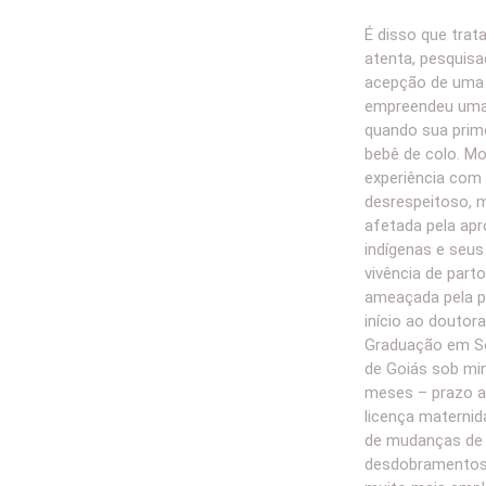
É disso que trata
atenta, pesquisa
acepção de uma 
empreendeu uma 
quando sua primo
bebê de colo. Mo
experiência com 
desrespeitoso,
afetada pela ap
indígenas e seus
vivência de part
ameaçada pela p
início ao douto
Graduação em Soc
de Goiás sob min
meses – prazo a
licença materni
de mudanças de 
desdobramentos 