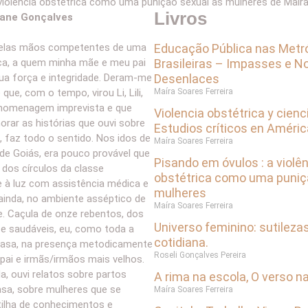
 violência obstétrica como uma punição sexual às mulheres de Maíra
Livros
liane Gonçalves
Educação Pública nas Metr
elas mãos competentes de uma
Brasileiras – Impasses e N
ica, a quem minha mãe e meu pai
Desenlaces
ua força e integridade. Deram-me
Maíra Soares Ferreira
que, com o tempo, virou Li, Lili,
a homenagem imprevista e que
Violencia obstétrica y cienc
rar as histórias que ouvi sobre
Estudios críticos en Améric
 faz todo o sentido. Nos idos de
Maíra Soares Ferreira
r de Goiás, era pouco provável que
Pisando em óvulos : a violê
dos círculos da classe
obstétrica como uma puniç
 à luz com assistência médica e
mulheres
ainda, no ambiente asséptico de
Maíra Soares Ferreira
. Caçula de onze rebentos, dos
Universo feminino: sutilezas
 e saudáveis, eu, como toda a
cotidiana.
 casa, na presença metodicamente
Roseli Gonçalves Pereira
pai e irmãs/irmãos mais velhos.
a, ouvi relatos sobre partos
A rima na escola, O verso na
asa, sobre mulheres que se
Maíra Soares Ferreira
tilha de conhecimentos e