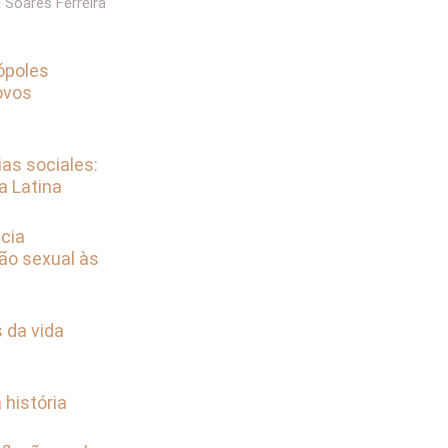
 Soares Ferreira
ópoles
ovos
ias sociales:
a Latina
ncia
ão sexual às
 da vida
 história