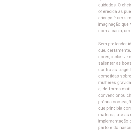
cuidados. O chei
oferecida às pu
criança é um sim
imaginação que t
com a canja, um
Sem pretender id
que, certamente,
dores, inclusive
salientar as boa
contra as tragédi
cometidas sobre 
mulheres grávid
e, de forma muit
convencionou cha
própria nomeação
que principia c
materna, até as 
implementação d
parto e do nasc