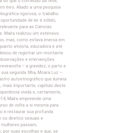
a do que o conteúdo da tese,
em livro. Aliado a uma pesquisa
iográfica rigorosa, o trabalho
oportunidade de ler é sólido,
relevante para as Ciências
as. Maíra realizou um extensivo
po, mas, como estava imersa em
quanto ativista, educadora e até
deixou de registrar um montante
observações e intervenções.
eviravolta – a gravidez, o parto e
sua segunda filha, Moara Luz –
gistro autoetnográfico que ilumina
z, mais importante, capítulo deste
xperiência vivida e, certamente,
014, Maíra empreende uma
urso de volta a si mesma para
jo e restaurar sua profunda
 os direitos sexuais e
s mulheres passam,
 por suas escolhas e que, se