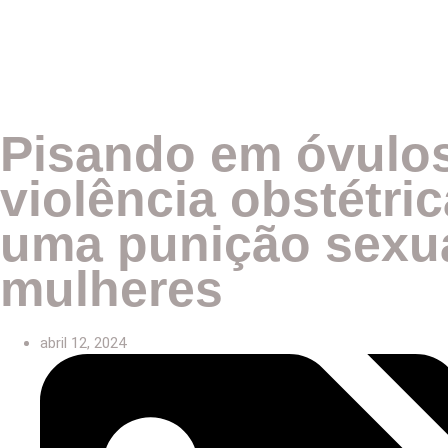
Pisando em óvulos
violência obstétri
uma punição sexua
mulheres
abril 12, 2024