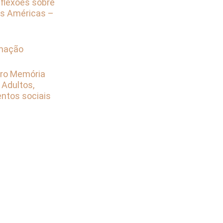
eflexões sobre
as Américas –
rmação
tro Memória
 Adultos,
ntos sociais